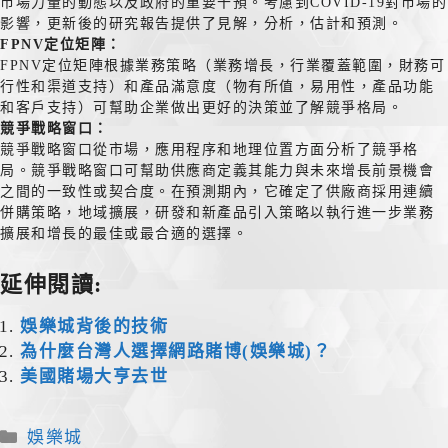
市場力量的動態以及政府的重要干預。考慮到COVID-19對市場的
影響，更新後的研究報告提供了見解，分析，估計和預測。
FPNV定位矩陣：
FPNV定位矩陣根據業務策略（業務增長，行業覆蓋範圍，財務可
行性和渠道支持）和產品滿意度（物有所值，易用性，產品功能
和客戶支持）可幫助企業做出更好的決策並了解競爭格局。
競爭戰略窗口：
競爭戰略窗口從市場，應用程序和地理位置方面分析了競爭格
局。競爭戰略窗口可幫助供應商定義其能力與未來增長前景機會
之間的一致性或契合度。在預測期內，它確定了供廠商採用連續
併購策略，地域擴展，研發和新產品引入策略以執行進一步業務
擴展和增長的最佳或最合適的選擇。
延伸閱讀:
娛樂城背後的技術
為什麼台灣人選擇網路賭博(娛樂城)？
美國賭場大亨去世
分
娛樂城