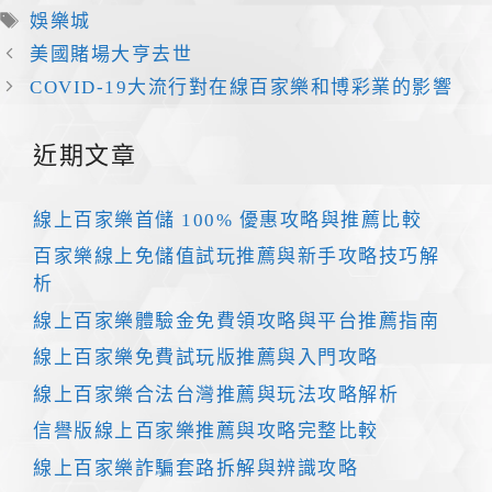
類
標
娛樂城
籤
美國賭場大亨去世
COVID-19大流行對在線百家樂和博彩業的影響
近期文章
線上百家樂首儲 100% 優惠攻略與推薦比較
百家樂線上免儲值試玩推薦與新手攻略技巧解
析
線上百家樂體驗金免費領攻略與平台推薦指南
線上百家樂免費試玩版推薦與入門攻略
線上百家樂合法台灣推薦與玩法攻略解析
信譽版線上百家樂推薦與攻略完整比較
線上百家樂詐騙套路拆解與辨識攻略