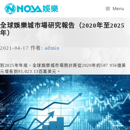
跳
Menu
至
主
全球娛樂城市場研究報告（2020年至2025
要
年）
內
容
2021-04-17
作者:
admin
到2025年年底，全球娛樂城市場預計將從2020年的587.956億美
元增長到95,023.13百萬美元。