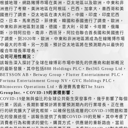
根據地理，網路賭博市場在美洲，亞太地區以及歐洲，中東和非
洲進行了考察。美洲地區在阿根廷，巴西，加拿大，墨西哥和美
國進行了調查。亞太地區在澳大利亞，中國，印度，印度尼西
亞，日本，馬來西亞，菲律賓，韓國和泰國進行了調查。歐洲，
中東和非洲地區對法國，德國，意大利，荷蘭，卡塔爾，俄羅
斯，沙特阿拉伯，南非，西班牙，阿拉伯聯合酋長國和英國進行
了調查。到2020年，歐洲，中東和非洲地區將成為在線賭博市場
中最大的市場。另一方面，預計亞太地區將在預測期內以最快的
複合年增長率增長。
公司可用性概況：
該報告深入探討了全球在線博彩市場中領先的供應商和創新概況
的最新發展，其中包括888 Holdings PLC，Bet365 Group Ltd，
BETSSON AB，Betway Group，Flutter Entertainment PLC，
Fortuna Entertainment Group NV，GVC Holdings PLC，
Rhinoceros Operations Ltd，香港賽馬會和The Stars
GroupInc.。COVID-19的累積影響：
COVID-19是無與倫比的全球公共衛生突發事件，幾乎影響了每個
行業，因此，長期影響預計將影響預測期內的行業增長。正在進
行的研究擴大了研究框架，以確保包括底層的COVID-19問題和潛
在的發展途徑。該報告提供了有關COVID-19的見解，其中考慮了
消費者行為和需求的變化，購買方式，供應鏈的重新路由，當前