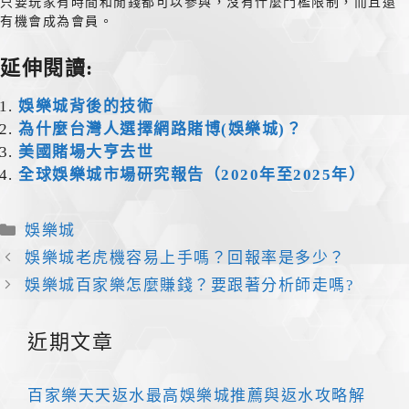
只要玩家有時間和閒錢都可以參與，沒有什麼門檻限制，而且還
有機會成為會員。
延伸閱讀:
娛樂城背後的技術
為什麼台灣人選擇網路賭博(娛樂城)？
美國賭場大亨去世
全球娛樂城市場研究報告（2020年至2025年）
分
娛樂城
類
娛樂城老虎機容易上手嗎？回報率是多少？
娛樂城百家樂怎麼賺錢？要跟著分析師走嗎?
近期文章
百家樂天天返水最高娛樂城推薦與返水攻略解