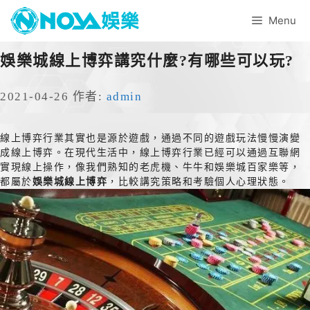
跳
Menu
至
主
娛樂城線上博弈講究什麼?有哪些可以玩?
要
內
容
2021-04-26
作者:
admin
線上博弈行業其實也是源於遊戲，通過不同的遊戲玩法慢慢演變
成線上博弈。在現代生活中，線上博弈行業已經可以通過互聯網
實現線上操作，像我們熟知的老虎機、牛牛和娛樂城百家樂等，
都屬於
娛樂城線上博弈
，比較講究策略和考驗個人心理狀態。