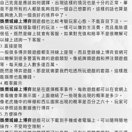
自己究竟是應該如何選擇，出現這樣的情況也是十分的正常，畢
竟不是所有的人都是能夠找到一個自己想要的，這樣的話也算是
能夠進入到一個良好的境界中了。
娛樂城線上博弈
類遊戲也比較考驗玩家心態，不能盲目下注，一
些玩家採取穩紮穩打的玩法，一樣可以賺到生活費，而且風險還
很低。既然是線上就會有客服，如果對充值和賠率不是很瞭解可
以線上諮詢一下客服。
3.直接提現
一般很多博弈類遊戲都支持線上提現，而且登錄線上博弈官網可
以瞭解到很多豐富有趣的遊戲類型。像紙牌類遊戲和押注類遊戲
等，每天線上人數多達百萬。
既然是博弈遊戲，那麼就需要我們吃透所玩遊戲的套路，這樣既
能娛樂也能賺錢。
4.概率展示
娛樂城線上博弈
就是在選擇概率事件，每款遊戲都可以在官網上
查看機會率展示圖，上面總結了一些現象出現的概率是多少。
像老虎機中的檸檬和西瓜圖案出現的概率是百分之六十，玩家可
以參照這些數據進行博弈。
5.方便操作
娛樂城線上博弈
遊戲可以下載到手機或者電腦上，可以隨時隨地
操作，不受時空限制。