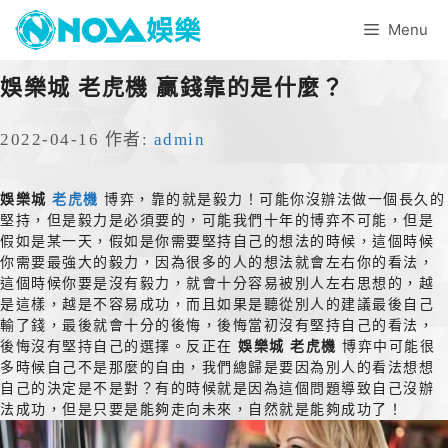
跳
Menu
至
主
娛樂城 老虎機 贏錢靠的是什麼？
要
內
容
2022-04-16
作者:
admin
娛樂城
老虎機
博弈，靠的就是毅力！可能你沒辦法做一個長久的
堅持，但是毅力是必須要的，可能我們十年的博弈不可能，但是
假如是某一天，假如是你需要堅持自己的想法的時候，這個時候
你需要最強大的毅力，因為很多的人的想法就會左右你的看法，
這個時候你要是沒有毅力，就會十分容易被別人左右思想的，越
是這樣，越是不容易成功，而且如果是聽從別人的建議最後自己
輸了錢，最後就會十分的後悔，後悔當初沒有堅持自己的看法，
後悔沒有堅持自己的選擇。反正在
娛樂城 老虎機
博弈中可能很
多時候自己不是那麼的自由，我們總歸是要因為別人的看法想想
自己的決定是不是對？有的時候就是因為這個問題導致自己沒辦
法成功，但是只要是能夠走向未來，自然就是能夠成功了！