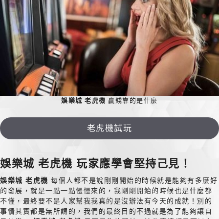
娛樂城 老虎機
贏錢靠的是什麼
老虎機試玩
娛樂城 老虎機 玩家應學會堅持己見！
娛樂城 老虎機
每個人都不是說剛剛開始的時候就是能夠有多麼好
的發展，就是一點一點慢慢來的，我剛剛開始的時候也是什麼都
不懂，最終要不是人家幫我我真的是沒辦法有今天的成就！別的
事情其實都是無所謂的，我們的最終目的不過就是為了能夠讓自