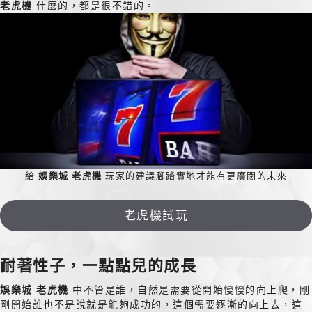
老虎機
什麼的，都是很不錯的。
給
娛樂城 老虎機
玩家的建議腳踏實地才能有更廣闊的未來
老虎機試玩
耐著性子，一點點兒的成長
娛樂城 老虎機
中不管是誰，自然是需要從開始慢慢的向上爬，剛
剛開始誰也不是說就是能夠成功的，這個需要逐漸的向上去，這