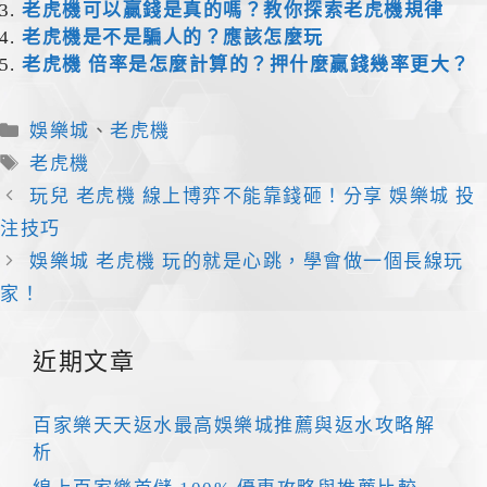
老虎機可以贏錢是真的嗎？教你探索老虎機規律
老虎機是不是騙人的？應該怎麼玩
老虎機 倍率是怎麼計算的？押什麼贏錢幾率更大？
分
娛樂城
、
老虎機
類
標
老虎機
籤
玩兒 老虎機 線上博弈不能靠錢砸！分享 娛樂城 投
注技巧
娛樂城 老虎機 玩的就是心跳，學會做一個長線玩
家！
近期文章
百家樂天天返水最高娛樂城推薦與返水攻略解
析