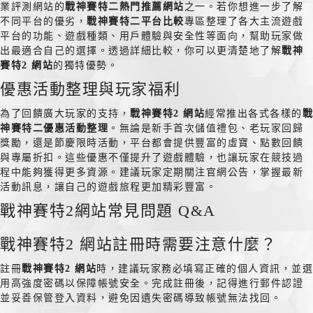
業評測網站的
戰神賽特二熱門推薦網站
之一。若你想進一步了解
不同平台的優劣，
戰神賽特二平台比較
專區整理了各大主流遊戲
平台的功能、遊戲種類、用戶體驗與安全性等面向，幫助玩家做
出最適合自己的選擇。透過詳細比較，你可以更清楚地了解
戰神
賽特2 網站
的獨特優勢。
優惠活動整理與玩家福利
為了回饋廣大玩家的支持，
戰神賽特2 網站
經常推出各式各樣的
戰
神賽特二優惠活動整理
。無論是新手首次儲值禮包、老玩家回歸
獎勵，還是節慶限時活動，平台都會提供豐富的虛寶、點數回饋
與專屬折扣。這些優惠不僅提升了遊戲體驗，也讓玩家在競技過
程中能夠獲得更多資源。建議玩家定期關注官網公告，掌握最新
活動訊息，讓自己的遊戲旅程更加精彩豐富。
戰神賽特2網站常見問題 Q&A
戰神賽特2 網站註冊時需要注意什麼？
註冊
戰神賽特2 網站
時，建議玩家務必填寫正確的個人資訊，並選
用高強度密碼以保障帳號安全。完成註冊後，記得進行郵件認證
並妥善保管登入資料，避免因遺失密碼導致帳號無法找回。