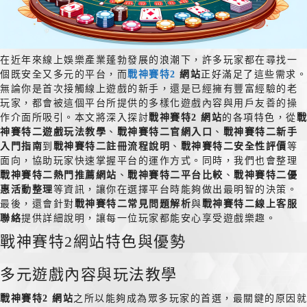
在近年來線上娛樂產業蓬勃發展的浪潮下，許多玩家都在尋找一
個既安全又多元的平台，而
戰神賽特2
網站
正好滿足了這些需求。
無論你是首次接觸線上遊戲的新手，還是已經擁有豐富經驗的老
玩家，都會被這個平台所提供的多樣化遊戲內容與用戶友善的操
作介面所吸引。本文將深入探討
戰神賽特2 網站
的各項特色，從
戰
神賽特二遊戲玩法教學
、
戰神賽特二官網入口
、
戰神賽特二新手
入門指南
到
戰神賽特二註冊流程說明
、
戰神賽特二安全性評價
等
面向，協助玩家快速掌握平台的運作方式。同時，我們也會整理
戰神賽特二熱門推薦網站
、
戰神賽特二平台比較
、
戰神賽特二優
惠活動整理
等資訊，讓你在選擇平台時能夠做出最明智的決策。
最後，還會針對
戰神賽特二常見問題解析
與
戰神賽特二線上客服
聯絡
提供詳細說明，讓每一位玩家都能安心享受遊戲樂趣。
戰神賽特2網站特色與優勢
多元遊戲內容與玩法教學
戰神賽特2 網站
之所以能夠成為眾多玩家的首選，最關鍵的原因就