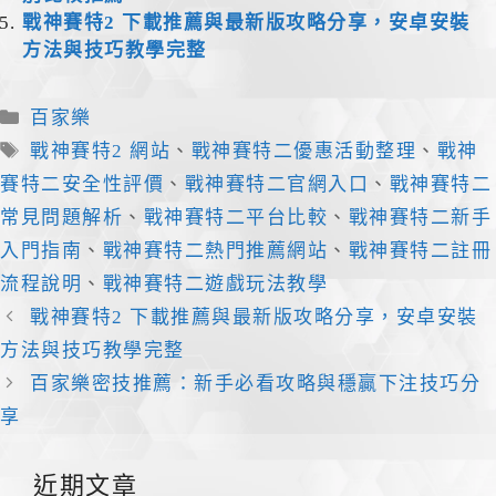
戰神賽特2 下載推薦與最新版攻略分享，安卓安裝
方法與技巧教學完整
分
百家樂
類
標
戰神賽特2 網站
、
戰神賽特二優惠活動整理
、
戰神
籤
賽特二安全性評價
、
戰神賽特二官網入口
、
戰神賽特二
常見問題解析
、
戰神賽特二平台比較
、
戰神賽特二新手
入門指南
、
戰神賽特二熱門推薦網站
、
戰神賽特二註冊
流程說明
、
戰神賽特二遊戲玩法教學
戰神賽特2 下載推薦與最新版攻略分享，安卓安裝
方法與技巧教學完整
百家樂密技推薦：新手必看攻略與穩贏下注技巧分
享
近期文章