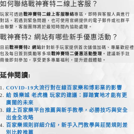
如何聯絡戰神賽特二線上客服？
玩家可透過
戰神賽特二線上客服聯絡
專區，即時與客服人員進行
對話。若遇到緊急問題，也可使用官網提供的電子郵件或社群平
台聯繫，客服團隊將於最短時間內協助處理。
戰神賽特2 網站有哪些新手優惠活動？
目前
戰神賽特2 網站
針對新手玩家提供首次儲值加碼、專屬歡迎禮
包及每日簽到獎勵等多項
戰神賽特二優惠活動整理
。建議新手註
冊後即刻參加，享受更多專屬福利，提升遊戲體驗。
延伸閱讀:
COVID-19大流行對在線百家樂和博彩業的影響
給 娛樂城 老虎機 玩家的建議：腳踏實地才能有更
廣闊的未來
線上百家樂平台推薦與新手教學，必勝技巧與安全
出金全攻略
百家樂規則詳細介紹，新手入門教學與莊閒規則差
別比較推薦