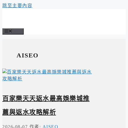
跳至主要內容
Menu
AISEO
百家樂天天返水最高娛樂城推
薦與返水攻略解析
2026-08-07
作者:
AISEO