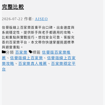
完整比較
2026-07-22
作者:
AISEO
信譽版線上百家樂首重平台口碑、出金速度與
系統穩定性，提供新手與老手都適用的攻略、
比較重點與實戰技巧。想找安全可靠、客服完
善的百家樂平台，本文帶你快速掌握挑選標準
與避雷重點。
分類
百家樂
標籤
信譽版百家樂推
薦
、
信譽版線上百家樂
、
信譽版線上百家
樂攻略
、
百家樂真人推薦
、
百家樂穩定平
台