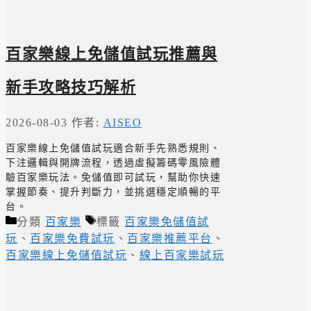
百家樂線上免儲值試玩推薦與
新手攻略技巧解析
2026-08-03
作者:
AISEO
百家樂線上免儲值試玩適合新手先熟悉規則、
下注邏輯與開牌流程，透過虛擬籌碼零風險體
驗百家樂玩法。免儲值即可試玩，幫助你快速
掌握節奏、提升判斷力，並挑選穩定順暢的平
台。
分類
百家樂
標籤
百家樂免儲值試
玩
、
百家樂免費試玩
、
百家樂推薦平台
、
百家樂線上免儲值試玩
、
線上百家樂試玩