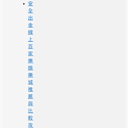
安
全
出
金
線
上
百
家
樂
娛
樂
城
推
薦
與
比
較
攻