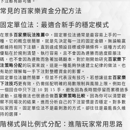
下注都有跡可循。
常見的百家樂資金分配方法
固定單位法：最適合新手的穩定模式
在眾多
百家樂玩法推薦
中，固定單位法通常是最容易上手的一
種。它的概念很簡單，就是先決定每一注的固定金額，無論輸贏
都維持相同下注額，直到達成預設目標或停損條件。這種方式的
優點在於規則清楚、執行容易，且不會因為連勝而過度膨脹注
碼，也不會因為連敗而急著加碼翻本。對於剛開始研究
百家樂下
注策略分配
的玩家來說，這是一種能夠快速建立紀律的做法，也
有助於理解每一手下注對整體資金的影響。
固定單位法雖然簡單，但並不代表沒有技巧。若想讓這套
百家樂
下注技巧
更有效，仍需搭配明確的局數限制與風險上限。例如在
一個回合中只下注 10 到 15 手，避免因為長時間停留而累積過多
波動。這種做法也很適合做
百家樂策略比較
，因為你可以清楚觀
察不同場次的結果，進而分析自己的下注習慣是否穩定。對多數
玩家而言，固定單位法不是最刺激的方式，卻往往是最能長久維
持的選擇。
階梯式與比例式分配：進階玩家常用思路