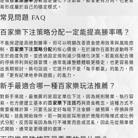
是做
百家樂勝率分析
還是優化下注節奏，都會更有方向，也更容
易形成屬於自己的穩定模式。
常見問題 FAQ
百家樂下注策略分配一定能提高勝率嗎？
不能保證提高絕對勝率，但可以明顯改善資金使用效率與風險控
制。
百家樂下注策略分配
的核心價值，在於讓你在面對波動時不
至於過度失控，並透過固定規則減少情緒化決策。若能搭配合理
的停損停利與紀錄習慣，通常能讓整體體驗更穩定，也更容易做
出長期檢討。換句話說，它提升的不是「每手都贏」的能力，而
是「更有紀律地參與遊戲」的能力。
新手最適合哪一種百家樂玩法推薦？
對新手來說，最推薦的是固定單位下注，因為規則簡單、執行容
易，也方便建立基本的
百家樂下注技巧
與資金概念。這種方式不
需要複雜計算，只要先設定好每局下注金額、總預算、停損與停
利點，就能開始操作。若一開始就採用過於進階的階梯式或比例
式分配，反而容易因為執行不確實而造成混亂，因此先從簡單模
式開始，通常是更穩健的選擇。