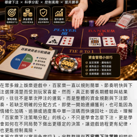
在眾多線上娛樂遊戲中，百家樂一直以規則簡單、節奏明快與下
注選擇清楚而受到玩家喜愛。然而，真正影響長期體驗與結果
的，往往不是單次押注的運氣，而是整體的資金規劃與下注節
奏。若缺乏明確的分配方式，即使一開始連續獲利，也可能因為
情緒化加碼、追損或過度集中單一注碼而快速回吐。因此，理解
「百家樂下注策略分配」的核心，不只是學會怎麼下注，更是學
會如何在不同局勢下做出更穩定的決策，讓遊戲過程更有紀律，
也更能控制風險。
本篇文章將以實用角度切入，完整整理與
百家樂下注策略
相關的