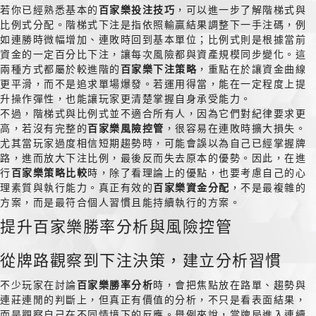
若你已經熟悉基本的
百家樂投注技巧
，可以進一步了解階梯式與
比例式分配。階梯式下注是指依照輸贏結果調整下一手注碼，例
如連勝時微幅增加、連敗時回到基本單位；比例式則是根據當前
資金的一定百分比下注，讓每次風險都與資產規模同步變化。這
兩種方式都屬於較進階的
百家樂下注策略
，重點在於讓資金曲線
更平滑，而不是追求單場爆發。若運用得當，能在一定程度上提
升操作彈性，也能讓玩家更清楚掌握自身承受能力。
不過，階梯式與比例式並不適合所有人，因為它們對紀律要求更
高，若沒有完整的
百家樂風險控管
，很容易在連敗時擴大損失。
尤其當玩家過度相信短期趨勢時，可能會誤以為自己已經掌握牌
路，進而放大下注比例，最後反而失去原本的優勢。因此，在進
行
百家樂策略比較
時，除了看理論上的優點，也要考慮自己的心
理素質與執行能力。真正有效的
百家樂資金分配
，不是最複雜的
方案，而是最符合個人習慣且能持續執行的方案。
提升百家樂勝率分析與風險控管
從牌路觀察到下注決策，建立分析習慣
不少玩家在討論
百家樂勝率分析
時，會把焦點放在路單、趨勢與
連莊連閒的判斷上，但真正有價值的分析，不只是看表面結果，
而是觀察自己在不同情境下的反應。舉例來說，當牌局進入連續