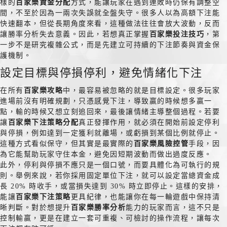
樣的
百家樂資金分配
方式，能讓玩家在遇到連敗時仍保有調整空
間，不至於因為一兩次失誤就全盤失守。很多人以為高額下注能
快速翻本，但從長期角度來看，這種做法往往會放大波動，反而
讓勝率分析失去意義。因此，若想真正掌握
百家樂投注技巧
，第
一步不是研究複雜公式，而是先建立可持續的下注節奏與資金保
護機制。
設定目標與停損停利，避免情緒化下注
在所有
百家樂攻略
中，最容易被忽略的就是目標設定。很多玩家
進場前沒有明確規劃，只憑感覺下注，導致贏的時候想多贏一
點，輸的時候又想立刻追回來，最後讓情緒主導整個過程。若要
讓
百家樂下注策略分配
真正發揮作用，就必須在開始前設定停利
與停損，例如達到一定獲利就離場，或虧損到某個比例就停止。
這種方式看似保守，但其實是最實際的
百家樂風險控管
手段，因
為它能幫助玩家守住本金，避免因短期波動而做出過度反應。
此外，停利與停損不應只是一個口號，而要具體化為可執行的規
則。舉例來說，若你採用固定單位下注，就可以設定當總資金成
長 20% 時收手，或當損失達到 30% 時立即停止。這樣的安排，
能讓
百家樂下注策略
更具紀律，也能讓你在每一輪遊戲中保持清
晰判斷。對於想提升
百家樂勝率分析
能力的玩家而言，這不只是
控制輸贏，更是在建立一套可重複、可檢討的操作流程，讓每次