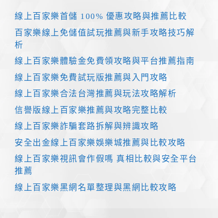
線上百家樂首儲 100% 優惠攻略與推薦比較
百家樂線上免儲值試玩推薦與新手攻略技巧解
析
線上百家樂體驗金免費領攻略與平台推薦指南
線上百家樂免費試玩版推薦與入門攻略
線上百家樂合法台灣推薦與玩法攻略解析
信譽版線上百家樂推薦與攻略完整比較
線上百家樂詐騙套路拆解與辨識攻略
安全出金線上百家樂娛樂城推薦與比較攻略
線上百家樂視訊會作假嗎 真相比較與安全平台
推薦
線上百家樂黑網名單整理與黑網比較攻略