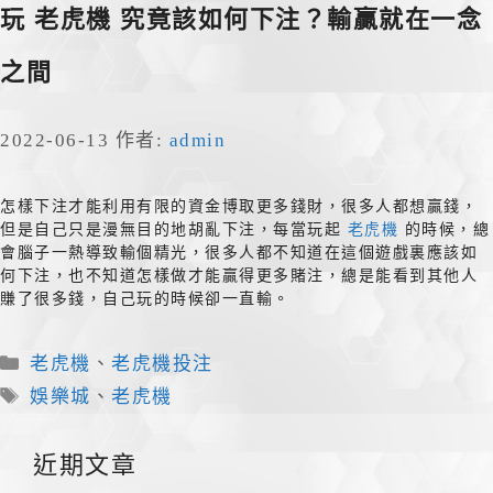
玩 老虎機 究竟該如何下注？輸贏就在一念
之間
2022-06-13
作者:
admin
怎樣下注才能利用有限的資金博取更多錢財，很多人都想贏錢，
但是自己只是漫無目的地胡亂下注，每當玩起
老虎機
的時候，總
會腦子一熱導致輸個精光，很多人都不知道在這個遊戲裏應該如
何下注，也不知道怎樣做才能贏得更多賭注，總是能看到其他人
賺了很多錢，自己玩的時候卻一直輸。
分
老虎機
、
老虎機投注
類
標
娛樂城
、
老虎機
籤
近期文章