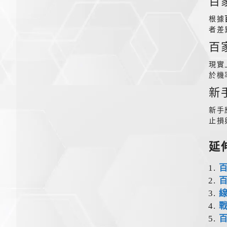
百
根據
者差
百
現實
於機
新
新手
止損
延