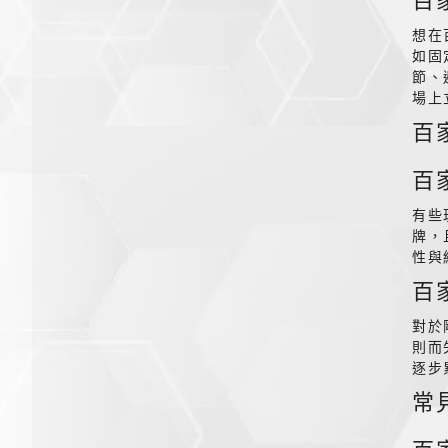
百
想在
如固
節、
場上
百
百
有些
牌，
性與
百
對於
則而
逐步
常