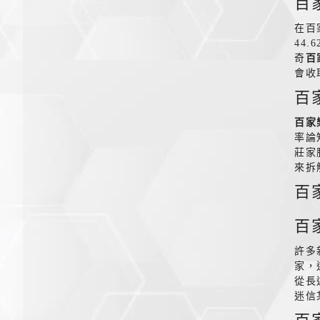
百
在百
44
奇
百
會收
百
百家
率論
莊家
來拆
百
百
許多
家，
從長
迷信