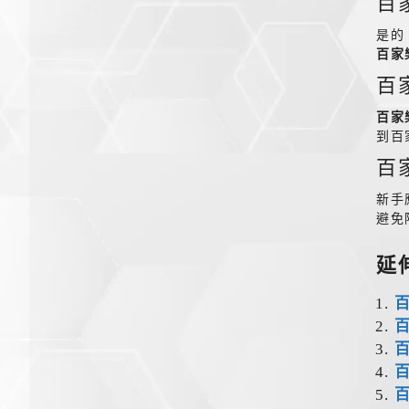
百
是的
百家
百
百家
到百
百
新手
避免
延