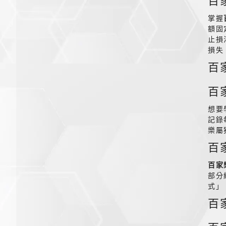
百
掌握
額固
止損
損失
百
百
想要
記錄
樂屬
百
百家
部分
式」
百