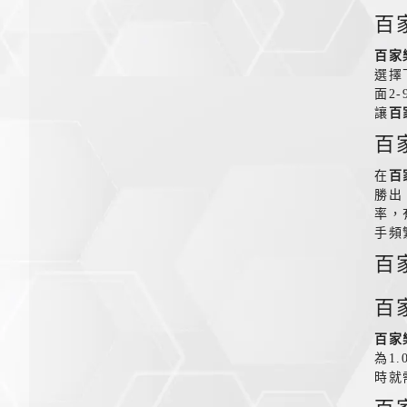
百
百家
選擇
面2
讓
百
百
在
百
勝出
率，
手頻
百
百
百家
為1
時就