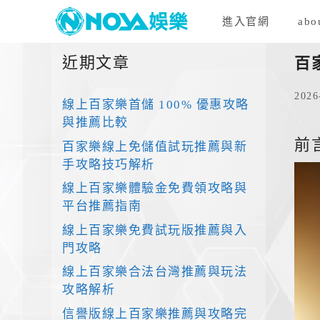
跳
進入官網
abo
至
主
近期文章
百
要
內
2026
容
線上百家樂首儲 100% 優惠攻略
與推薦比較
前
百家樂線上免儲值試玩推薦與新
手攻略技巧解析
線上百家樂體驗金免費領攻略與
平台推薦指南
線上百家樂免費試玩版推薦與入
門攻略
線上百家樂合法台灣推薦與玩法
攻略解析
信譽版線上百家樂推薦與攻略完