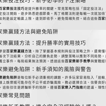
家樂投注技巧：新手必學的下注策略
百家樂投注技巧
是提升勝率的關鍵。常見策略包括「固定投注法」
定投注開始，逐步熟悉遊戲節奏。馬丁格爾法則是每輸一次就加倍
法則是設定輸贏上限，達到即收手，避免情緒失控。結合這些
百家
。
家樂贏錢方法與避免陷阱
家樂贏錢方法：提升勝率的實用技巧
學習
百家樂贏錢方法
，除了掌握基本規則與投注策略之外，還需懂
每次下注結果，分析自己的勝負走勢，調整策略以應對不同局勢。
獨立事件，每局結果無法預測。透過這些
百家樂新手教學
與實戰經
家樂避免陷阱：新手須知的風險與警告
樂避免陷阱
是每位新手必須重視的課題。許多玩家容易陷入「追輸
線上娛樂城可能存在不公平或詐騙風險，務必選擇合法、信譽良好
，這些往往是誘騙新手的陷阱。遵循
百家樂入門指南
的建議，理性
家樂常見問題