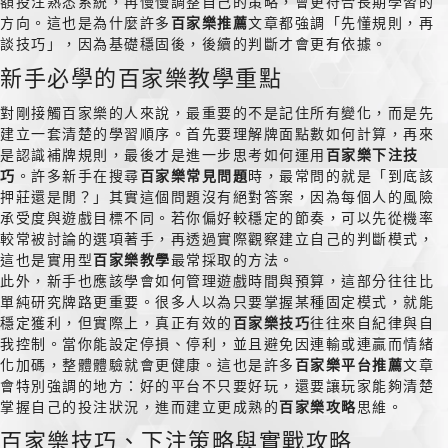
額投注熟悉系統，再慢慢調整自己的策略，會更符合長期學習的
方向。這也是為什麼許多
百家樂推薦
文章都強調「先懂規則，再
談技巧」，因為基礎穩固後，後續的判斷才會更有依據。
新手必學的百家樂教學重點
對剛接觸百家樂的人來說，最重要的不是記住所有變化，而是先
建立一套清楚的學習順序。首先要理解牌面點數如何計算，再來
是認識補牌規則，最後才是進一步思考如何運用
百家樂下注技
巧
。許多新手在搜尋
百家樂常見問題
時，最常問的就是「到底該
押莊還是閒？」其實這個問題沒有絕對答案，因為每個人的風險
承受度與遊戲目標不同。若你偏好較穩定的節奏，可以先從機率
較常被討論的選項著手，再透過實際觀察建立自己的判斷模式，
這也是實用型
百家樂教學
最常採取的方法。
此外，新手也應該學會如何管理遊戲時間與預算，這部分往往比
單純研究牌路更重要。很多人以為只要掌握某種固定模式，就能
穩定獲利，但實際上，真正有效的
百家樂技巧
往往來自紀律與自
我控制。當你能設定停損、停利，並且避免因連輸或連贏而情緒
化加碼，整體體驗就會更健康。這也是許多
百家樂平台推薦
文章
會特別強調的地方：好的平台不只要好玩，還要讓玩家能夠清楚
掌握自己的投注狀況，進而建立更成熟的
百家樂攻略
思維。
百家樂技巧、下注策略與實戰攻略