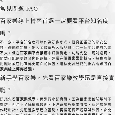
常見問題 FAQ
百家樂線上博弈首選一定要看平台知名度
嗎？
不一定。平台知名度可以作為初步參考，但真正重要的是安全
性、遊戲穩定度、出入金效率與客服品質。若一個平台雖然名氣
不大，但在
百家樂平台推薦
中評價穩定、功能完整、規則透明，
仍然可能是更適合你的選擇。建議在做
百家樂比較
時，把實際使
用體驗放在比宣傳更前面的位置，這樣更容易找到符合需求的
百
家樂線上博弈首選
。
新手學百家樂，先看百家樂教學還是直接實
戰？
建議先看
百家樂教學
，再進行小額實戰。因為百家樂雖然規則不
複雜，但若不了解補牌規則、下注選項與基本風險，就容易在操
作時出錯。先透過教學建立基礎，再搭配實際觀察與練習，會比