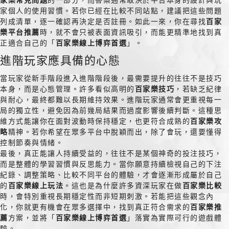
家樂常見問題
的一部分，而答案通常取決於平台本身的設計與玩
家個人的使用習慣。若你已經在比較不同站點，建議把這些問題
列成清單，逐一確認再決定是否註冊。如此一來，你在尋找
百家
樂平台推薦
時，就不會只被表面資訊吸引，而能更精準地找到真
正適合自己的「
百家樂線上博弈首選
」。
進階玩家應具備的心態
當玩家從新手階段進入進階階段後，最需要提升的往往不是技巧
本身，而是心態管理。許多看似高明的
百家樂技巧
，若缺乏紀律
與耐心，最終都難以長期維持效果。進階玩家通常會更重視每一
局的獨立性，避免因為前幾局結果而過度影響後續判斷。這種思
維方式能讓你在面對波動時保持穩定，也更符合成熟的
百家樂攻
略
精神。若你希望在眾多平台中脫穎而出，除了會玩，還要懂得
控制節奏與情緒。
最後，真正能讓人持續受益的，往往不是某個神奇的投注技巧，
而是整體的學習習慣與反思能力。當你願意持續檢視自己的下注
紀錄、調整策略、比較不同平台的體驗，才會逐漸形成屬於自己
的
百家樂線上玩法
。這也是為什麼許多資深玩家在做
百家樂比較
時，會特別重視長期穩定性而非短期刺激。若能把這些觀念內
化，你就更有機會在眾多選擇中，找到真正符合需求的
百家樂推
薦
方案，並將「
百家樂線上博弈首選
」落實為實際可行的遊戲體
驗。