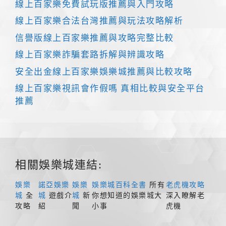
線上百家樂免費試玩版推薦與入門攻略
線上百家樂合法台灣推薦與玩法攻略解析
信譽版線上百家樂推薦與攻略完整比較
線上百家樂詐騙套路拆解與辨識攻略
安全出金線上百家樂娛樂城推薦與比較攻略
線上百家樂視訊會作假嗎 真相比較與安全平台
推薦
相關娛樂城連結:
娛樂
諾亞娛樂
娛樂
娛樂城百科全書
所有
老虎機攻略
城
全
城
遊戲介
城
新
你想知道的娛樂城大
深入瞭解老
攻略
紹
聞
小事
虎機