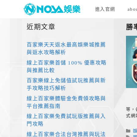
跳
進入官網
abo
至
主
近期文章
勝
要
內
容
百家樂天天返水最高娛樂城推薦
與返水攻略解析
線上百家樂首儲 100% 優惠攻略
與推薦比較
百家樂線上免儲值試玩推薦與新
手攻略技巧解析
線上百家樂體驗金免費領攻略與
平台推薦指南
等，
線上百家樂免費試玩版推薦與入
式網
門攻略
線上百家樂合法台灣推薦與玩法