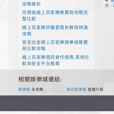
攻略解析
用
、
信譽版線上百家樂推薦與攻略完
整比較
線上百家樂詐騙套路拆解與辨識
攻略
安全出金線上百家樂娛樂城推薦
與比較攻略
線上百家樂視訊會作假嗎 真相比
較與安全平台推薦
相關娛樂城連結:
娛樂城
全攻略
諾亞娛樂城
遊戲介紹