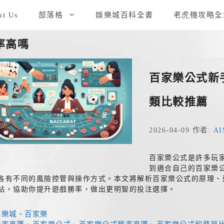
ut Us
部落格
娛樂城百科全書
老虎機攻略全
率高嗎
百家樂公式新
類比較推薦
2026-04-09
作者:
AI
百家樂公式是許多玩
到適合自己的百家樂公
各有不同的風險控管與操作方式。本文將解析百家樂公式的原理、
站，協助你提升遊戲勝率，做出更明智的投注選擇。
分
娛樂城
、
百家樂