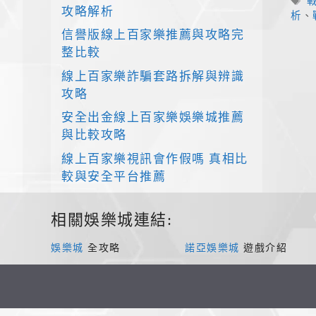
攻略解析
析
、
信譽版線上百家樂推薦與攻略完
整比較
線上百家樂詐騙套路拆解與辨識
攻略
安全出金線上百家樂娛樂城推薦
與比較攻略
線上百家樂視訊會作假嗎 真相比
較與安全平台推薦
相關娛樂城連結:
娛樂城
全攻略
諾亞娛樂城
遊戲介紹