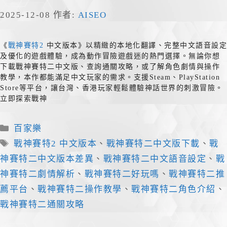
2025-12-08
作者:
AISEO
《
戰神賽特2
中文版本》以精緻的本地化翻譯、完整中文語音設定
及優化的遊戲體驗，成為動作冒險遊戲迷的熱門選擇。無論你想
下載戰神賽特二中文版、查詢通關攻略，或了解角色劇情與操作
教學，本作都能滿足中文玩家的需求。支援Steam、PlayStation
Store等平台，讓台灣、香港玩家輕鬆體驗神話世界的刺激冒險。
立即探索戰神
分
百家樂
類
標
戰神賽特2 中文版本
、
戰神賽特二中文版下載
、
戰
籤
神賽特二中文版本差異
、
戰神賽特二中文語音設定
、
戰
神賽特二劇情解析
、
戰神賽特二好玩嗎
、
戰神賽特二推
薦平台
、
戰神賽特二操作教學
、
戰神賽特二角色介紹
、
戰神賽特二通關攻略