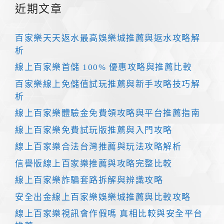
近期文章
百家樂天天返水最高娛樂城推薦與返水攻略解
析
線上百家樂首儲 100% 優惠攻略與推薦比較
百家樂線上免儲值試玩推薦與新手攻略技巧解
析
線上百家樂體驗金免費領攻略與平台推薦指南
線上百家樂免費試玩版推薦與入門攻略
線上百家樂合法台灣推薦與玩法攻略解析
信譽版線上百家樂推薦與攻略完整比較
線上百家樂詐騙套路拆解與辨識攻略
安全出金線上百家樂娛樂城推薦與比較攻略
線上百家樂視訊會作假嗎 真相比較與安全平台