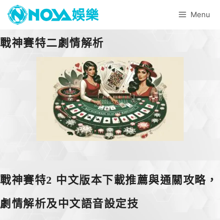
跳
Menu
至
主
戰神賽特二劇情解析
要
內
容
戰神賽特2 中文版本下載推薦與通關攻略，
劇情解析及中文語音設定技