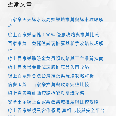
近期文章
百家樂天天返水最高娛樂城推薦與返水攻略解
析
線上百家樂首儲 100% 優惠攻略與推薦比較
百家樂線上免儲值試玩推薦與新手攻略技巧解
析
線上百家樂體驗金免費領攻略與平台推薦指南
線上百家樂免費試玩版推薦與入門攻略
線上百家樂合法台灣推薦與玩法攻略解析
信譽版線上百家樂推薦與攻略完整比較
線上百家樂詐騙套路拆解與辨識攻略
安全出金線上百家樂娛樂城推薦與比較攻略
線上百家樂視訊會作假嗎 真相比較與安全平台