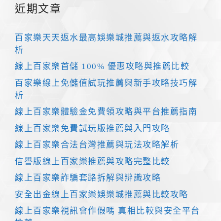
近期文章
百家樂天天返水最高娛樂城推薦與返水攻略解
析
線上百家樂首儲 100% 優惠攻略與推薦比較
百家樂線上免儲值試玩推薦與新手攻略技巧解
析
線上百家樂體驗金免費領攻略與平台推薦指南
線上百家樂免費試玩版推薦與入門攻略
線上百家樂合法台灣推薦與玩法攻略解析
信譽版線上百家樂推薦與攻略完整比較
線上百家樂詐騙套路拆解與辨識攻略
安全出金線上百家樂娛樂城推薦與比較攻略
線上百家樂視訊會作假嗎 真相比較與安全平台