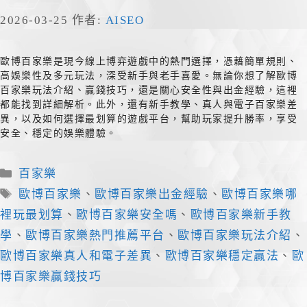
2026-03-25
作者:
AISEO
歐博百家樂是現今線上博弈遊戲中的熱門選擇，憑藉簡單規則、
高娛樂性及多元玩法，深受新手與老手喜愛。無論你想了解歐博
百家樂玩法介紹、贏錢技巧，還是關心安全性與出金經驗，這裡
都能找到詳細解析。此外，還有新手教學、真人與電子百家樂差
異，以及如何選擇最划算的遊戲平台，幫助玩家提升勝率，享受
安全、穩定的娛樂體驗。
分
百家樂
類
標
歐博百家樂
、
歐博百家樂出金經驗
、
歐博百家樂哪
籤
裡玩最划算
、
歐博百家樂安全嗎
、
歐博百家樂新手教
學
、
歐博百家樂熱門推薦平台
、
歐博百家樂玩法介紹
、
歐博百家樂真人和電子差異
、
歐博百家樂穩定贏法
、
歐
博百家樂贏錢技巧