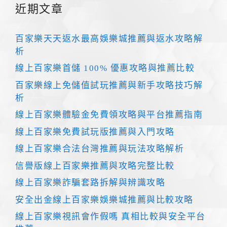
近期文章
百家樂天天返水最高娛樂城推薦與返水攻略解
析
線上百家樂首儲 100% 優惠攻略與推薦比較
百家樂線上免儲值試玩推薦與新手攻略技巧解
析
線上百家樂體驗金免費領攻略與平台推薦指南
線上百家樂免費試玩版推薦與入門攻略
線上百家樂合法台灣推薦與玩法攻略解析
信譽版線上百家樂推薦與攻略完整比較
線上百家樂詐騙套路拆解與辨識攻略
安全出金線上百家樂娛樂城推薦與比較攻略
線上百家樂視訊會作假嗎 真相比較與安全平台