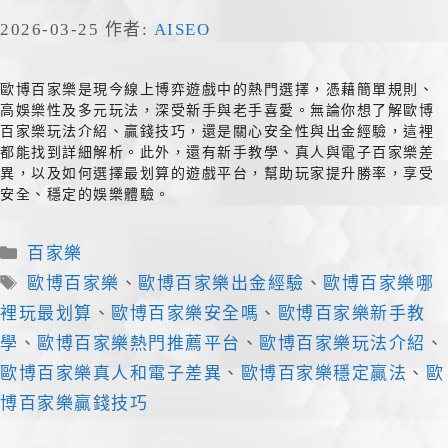
2026-03-25
作者:
AISEO
歐博百家樂是現今線上博弈遊戲中的熱門選擇，憑藉簡單規則、
高娛樂性及多元玩法，深受新手與老手喜愛。無論你想了解歐博
百家樂玩法介紹、贏錢技巧，還是關心安全性與出金經驗，這裡
都能找到詳細解析。此外，還有新手教學、真人與電子百家樂差
異，以及如何選擇最划算的遊戲平台，幫助玩家提升勝率，享受
安全、穩定的娛樂體驗。
分
百家樂
類
標
歐博百家樂
、
歐博百家樂出金經驗
、
歐博百家樂哪
籤
裡玩最划算
、
歐博百家樂安全嗎
、
歐博百家樂新手教
學
、
歐博百家樂熱門推薦平台
、
歐博百家樂玩法介紹
、
歐博百家樂真人和電子差異
、
歐博百家樂穩定贏法
、
歐
博百家樂贏錢技巧