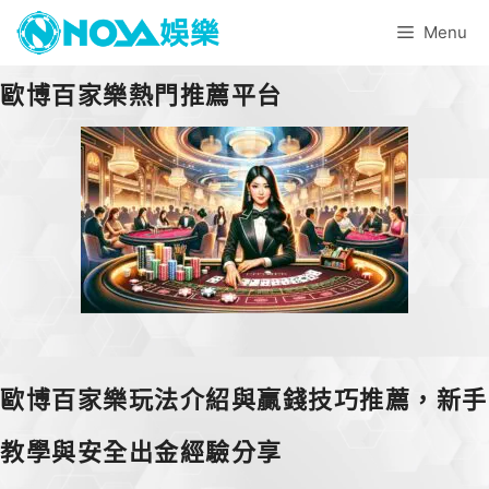
跳
Menu
至
主
歐博百家樂熱門推薦平台
要
內
容
歐博百家樂玩法介紹與贏錢技巧推薦，新手
教學與安全出金經驗分享