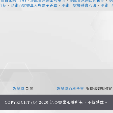
類
標
龍百家樂 (SA)
、
沙龍百家樂出牌規則
、
沙龍百家樂如何預測
、
沙
籤
介紹
、
沙龍百家樂真人與電子差異
、
沙龍百家樂穩贏心法
、
沙龍百
娛樂城
新聞
娛樂城百科全書
所有你想知道的
COPYRIGHT (©) 2020 諾亞娛樂版權所有，不得轉載。