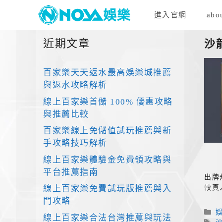
跳
進入官網
abo
至
主
近期文章
沙
要
內
容
百家樂天天返水最高娛樂城推薦
與返水攻略解析
線上百家樂首儲 100% 優惠攻略
與推薦比較
百家樂線上免儲值試玩推薦與新
手攻略技巧解析
線上百家樂體驗金免費領攻略與
平台推薦指南
出牌
線上百家樂免費試玩版推薦與入
較真
門攻略
線上百家樂合法台灣推薦與玩法