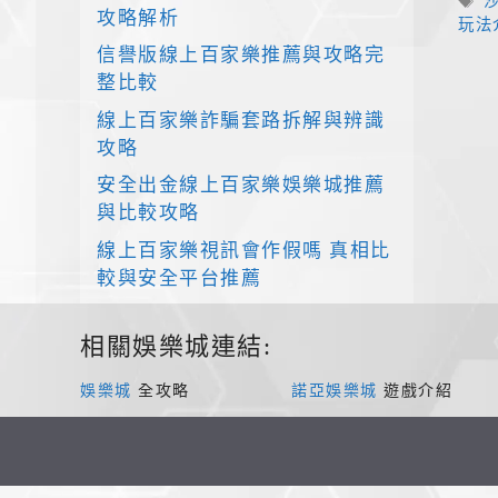
沙
攻略解析
玩法
信譽版線上百家樂推薦與攻略完
整比較
線上百家樂詐騙套路拆解與辨識
攻略
安全出金線上百家樂娛樂城推薦
與比較攻略
線上百家樂視訊會作假嗎 真相比
較與安全平台推薦
相關娛樂城連結:
娛樂城
全攻略
諾亞娛樂城
遊戲介紹