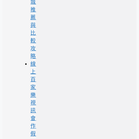
城
推
薦
與
比
較
攻
略
線
上
百
家
樂
視
訊
會
作
假