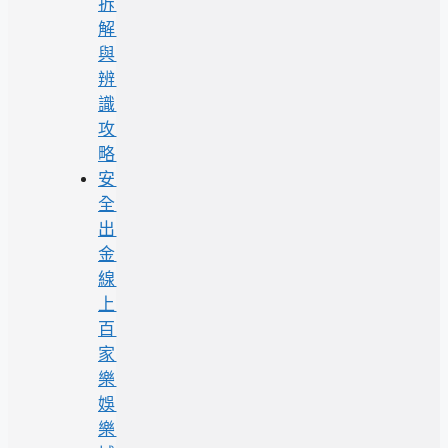
拆
解
與
辨
識
攻
略
安
全
出
金
線
上
百
家
樂
娛
樂