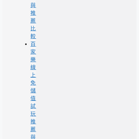
與
推
薦
比
較
百
家
樂
線
上
免
儲
值
試
玩
推
薦
與