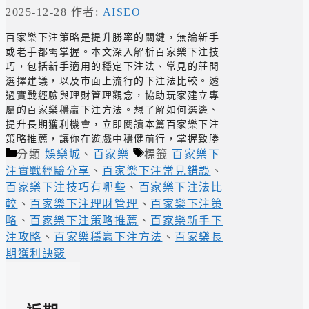
2025-12-28
作者:
AISEO
百家樂下注策略是提升勝率的關鍵，無論新手
或老手都需掌握。本文深入解析百家樂下注技
巧，包括新手適用的穩定下注法、常見的莊閒
選擇建議，以及市面上流行的下注法比較。透
過實戰經驗與理財管理觀念，協助玩家建立專
屬的百家樂穩贏下注方法。想了解如何選邊、
提升長期獲利機會，立即閱讀本篇百家樂下注
策略推薦，讓你在遊戲中穩健前行，掌握致勝
分類
娛樂城
、
百家樂
標籤
百家樂下
注實戰經驗分享
、
百家樂下注常見錯誤
、
百家樂下注技巧有哪些
、
百家樂下注法比
較
、
百家樂下注理財管理
、
百家樂下注策
略
、
百家樂下注策略推薦
、
百家樂新手下
注攻略
、
百家樂穩贏下注方法
、
百家樂長
期獲利訣竅