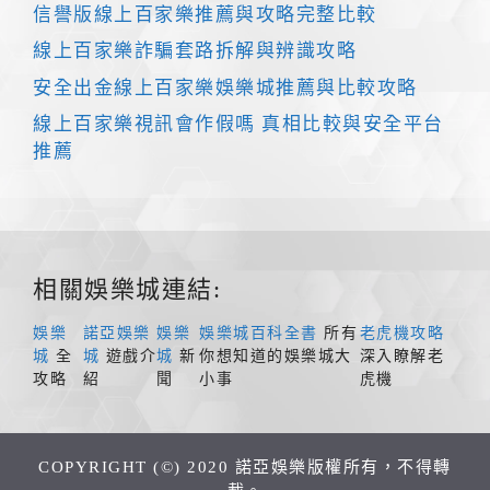
信譽版線上百家樂推薦與攻略完整比較
線上百家樂詐騙套路拆解與辨識攻略
安全出金線上百家樂娛樂城推薦與比較攻略
線上百家樂視訊會作假嗎 真相比較與安全平台
推薦
相關娛樂城連結:
娛樂
諾亞娛樂
娛樂
娛樂城百科全書
所有
老虎機攻略
城
全
城
遊戲介
城
新
你想知道的娛樂城大
深入瞭解老
攻略
紹
聞
小事
虎機
COPYRIGHT (©) 2020 諾亞娛樂版權所有，不得轉