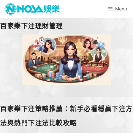
跳
Menu
至
主
百家樂下注理財管理
要
內
容
百家樂下注策略推薦：新手必看穩贏下注方
法與熱門下注法比較攻略