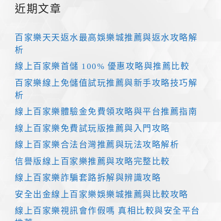
近期文章
百家樂天天返水最高娛樂城推薦與返水攻略解
析
線上百家樂首儲 100% 優惠攻略與推薦比較
百家樂線上免儲值試玩推薦與新手攻略技巧解
析
線上百家樂體驗金免費領攻略與平台推薦指南
線上百家樂免費試玩版推薦與入門攻略
線上百家樂合法台灣推薦與玩法攻略解析
信譽版線上百家樂推薦與攻略完整比較
線上百家樂詐騙套路拆解與辨識攻略
安全出金線上百家樂娛樂城推薦與比較攻略
線上百家樂視訊會作假嗎 真相比較與安全平台