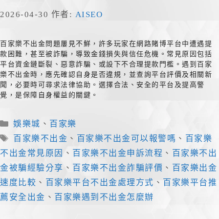
2026-04-30
作者:
AISEO
百家樂不出金問題屢見不鮮，許多玩家在網路賭博平台中遭遇提
款困難，甚至被詐騙，導致金錢損失與信任危機。常見原因包括
平台資金鏈斷裂、惡意詐騙、或設下不合理提款門檻。遇到百家
樂不出金時，應先確認自身是否違規，並查詢平台評價及相關新
聞，必要時可尋求法律協助。選擇合法、安全的平台及提高警
覺，是保障自身權益的關鍵。
分
娛樂城
、
百家樂
類
標
百家樂不出金
、
百家樂不出金可以報警嗎
、
百家樂
籤
不出金常見原因
、
百家樂不出金申訴流程
、
百家樂不出
金被騙經驗分享
、
百家樂不出金詐騙評價
、
百家樂出金
速度比較
、
百家樂平台不出金處理方式
、
百家樂平台推
薦安全出金
、
百家樂遇到不出金怎麼辦