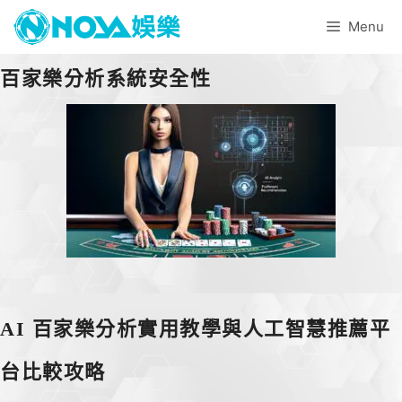
跳
Menu
至
主
百家樂分析系統安全性
要
內
容
AI 百家樂分析實用教學與人工智慧推薦平
台比較攻略