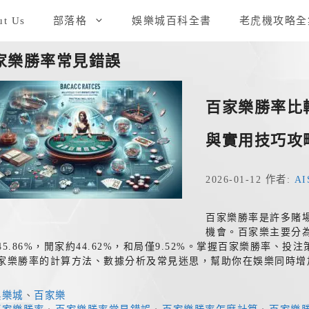
ut Us
部落格
娛樂城百科全書
老虎機攻略全
家樂勝率常見錯誤
百家樂勝率比
與實用技巧攻
2026-01-12
作者:
AI
百家樂勝率是許多賭
機會。百家樂主要分
45.86%，閒家約44.62%，和局僅9.52%。掌握百家樂勝率
家樂勝率的計算方法、數據分析及常見迷思，幫助你在娛樂同時增
分
娛樂城
、
百家樂