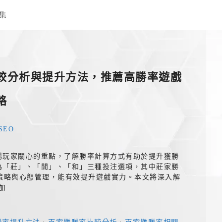
集
較分析與提升方法，推薦高勝率遊戲
略
SEO
場玩家關心的重點，了解勝率計算方式有助於提升獲勝
為「莊」、「閒」、「和」三種投注選項，其中莊家勝
、投注策略與心態管理，能有效提升遊戲實力。本文將深入解
加