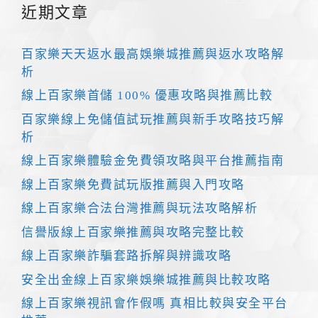
近期文章
百家樂天天返水最高娛樂城推薦與返水攻略解
析
線上百家樂首儲 100% 優惠攻略與推薦比較
百家樂線上免儲值試玩推薦與新手攻略技巧解
析
線上百家樂體驗金免費領攻略與平台推薦指南
線上百家樂免費試玩版推薦與入門攻略
線上百家樂合法台灣推薦與玩法攻略解析
信譽版線上百家樂推薦與攻略完整比較
線上百家樂詐騙套路拆解與辨識攻略
安全出金線上百家樂娛樂城推薦與比較攻略
線上百家樂視訊會作假嗎 真相比較與安全平台