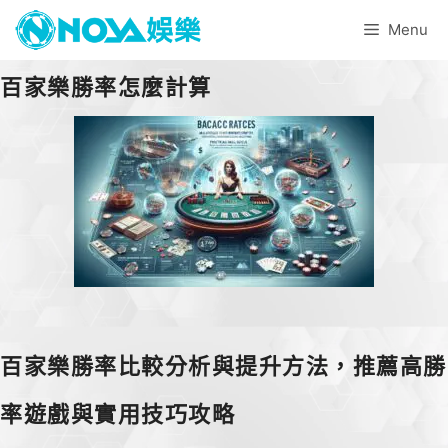
跳
Menu
至
主
百家樂勝率怎麼計算
要
內
容
百家樂勝率比較分析與提升方法，推薦高勝
率遊戲與實用技巧攻略