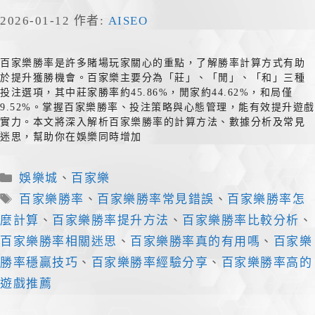
2026-01-12
作者:
AISEO
百家樂勝率是許多賭場玩家關心的重點，了解勝率計算方式有助
於提升獲勝機會。百家樂主要分為「莊」、「閒」、「和」三種
投注選項，其中莊家勝率約45.86%，閒家約44.62%，和局僅
9.52%。掌握百家樂勝率、投注策略與心態管理，能有效提升遊戲
實力。本文將深入解析百家樂勝率的計算方法、數據分析及常見
迷思，幫助你在娛樂同時增加
分
娛樂城
、
百家樂
類
標
百家樂勝率
、
百家樂勝率常見錯誤
、
百家樂勝率怎
籤
麼計算
、
百家樂勝率提升方法
、
百家樂勝率比較分析
、
百家樂勝率相關迷思
、
百家樂勝率真的有用嗎
、
百家樂
勝率穩贏技巧
、
百家樂勝率經驗分享
、
百家樂勝率高的
遊戲推薦