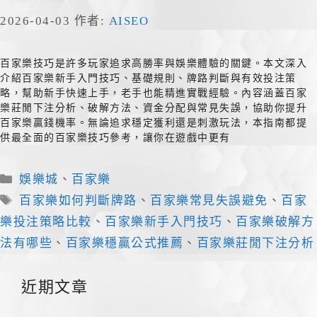
2026-04-03
作者:
AISEO
百家樂技巧是許多玩家追求高勝率與娛樂體驗的關鍵。本文深入
介紹百家樂新手入門技巧、基礎規則、牌路判斷與有效投注策
略，幫助新手快速上手，老手也能精進實戰經驗。內容涵蓋百家
樂莊閒下注分析、破解方法、資金分配與常見失誤，協助你提升
百家樂贏錢機率。無論追求穩定獲利還是刺激玩法，本指南都提
供最全面的百家樂技巧參考，讓你在遊戲中更有
分
娛樂城
、
百家樂
類
標
百家樂如何判斷牌路
、
百家樂常見失誤避免
、
百家
籤
樂投注策略比較
、
百家樂新手入門技巧
、
百家樂破解方
法有哪些
、
百家樂穩贏公式推薦
、
百家樂莊閒下注分析
近期文章