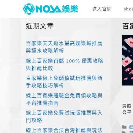
跳
進入官網
abo
至
主
近期文章
百
要
內
容
百家樂天天返水最高娛樂城推薦
與返水攻略解析
線上百家樂首儲 100% 優惠攻略
與推薦比較
百家樂線上免儲值試玩推薦與新
手攻略技巧解析
線上百家樂體驗金免費領攻略與
平台推薦指南
牌照
線上百家樂免費試玩版推薦與入
公平
門攻略
線上百家樂合法台灣推薦與玩法