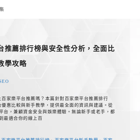
集
台推薦排行榜與安全性分析，全面比
教學攻略
SEO
上百家樂平台推薦嗎？本篇針對百家樂平台推薦排行
台優惠比較與新手教學，提供最全面的資訊與建議。從
平台，兼顧資金安全與娛樂體驗。無論新手或老手，都
到最適合你的線上百