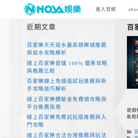
跳
進入官網
abo
至
主
近期文章
百
要
內
容
百家樂天天返水最高娛樂城推薦
與返水攻略解析
線上百家樂首儲 100% 優惠攻略
與推薦比較
百家樂線上免儲值試玩推薦與新
手攻略技巧解析
線上百家樂體驗金免費領攻略與
平台推薦指南
遊戲
線上百家樂免費試玩版推薦與入
能輕
門攻略
線上百家樂合法台灣推薦與玩法