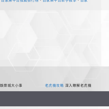
、
百家樂平台推薦排行榜
、
百家樂平台新手教學
、
百家
娛樂城大小事
老虎機攻略
深入瞭解老虎機