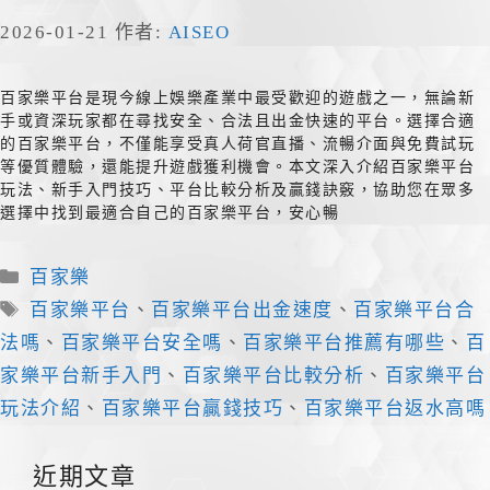
2026-01-21
作者:
AISEO
百家樂平台是現今線上娛樂產業中最受歡迎的遊戲之一，無論新
手或資深玩家都在尋找安全、合法且出金快速的平台。選擇合適
的百家樂平台，不僅能享受真人荷官直播、流暢介面與免費試玩
等優質體驗，還能提升遊戲獲利機會。本文深入介紹百家樂平台
玩法、新手入門技巧、平台比較分析及贏錢訣竅，協助您在眾多
選擇中找到最適合自己的百家樂平台，安心暢
分
百家樂
類
標
百家樂平台
、
百家樂平台出金速度
、
百家樂平台合
籤
法嗎
、
百家樂平台安全嗎
、
百家樂平台推薦有哪些
、
百
家樂平台新手入門
、
百家樂平台比較分析
、
百家樂平台
玩法介紹
、
百家樂平台贏錢技巧
、
百家樂平台返水高嗎
近期文章