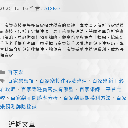
2025-12-16
作者:
AISEO
百家樂密技是許多玩家追求穩贏的關鍵。本文深入解析百家樂穩
贏密技，包括固定投注法、馬丁格爾投注法、莊閒勝率分析等實
用策略，並教你如何預測牌路、觀察路單與設立止損點，協助新
手與老手提升勝率。想掌握百家樂新手必看攻略與下注技巧，學
會科學分析與紀律投注，讓你在百家樂遊戲中穩健獲利，成為長
期贏家。
分
百家樂
類
標
百家樂密技
、
百家樂投注心法整理
、
百家樂新手必
籤
看攻略
、
百家樂穩贏密技有哪些
、
百家樂線上平台比
較
、
百家樂莊閒勝率分析
、
百家樂長期獲利方法
、
百家
樂預測牌路秘訣
近期文章