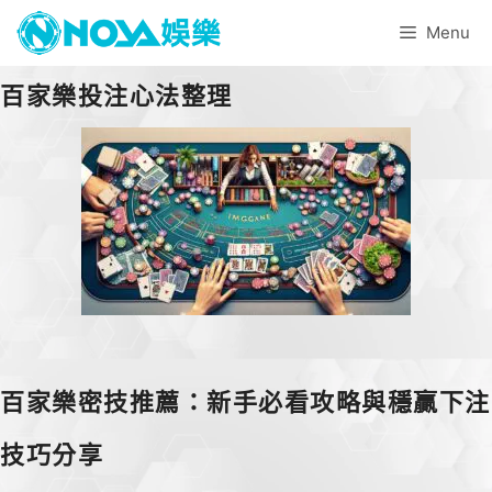
跳
Menu
至
主
百家樂投注心法整理
要
內
容
百家樂密技推薦：新手必看攻略與穩贏下注
技巧分享