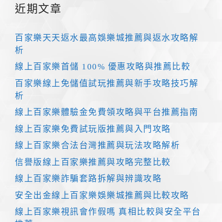
近期文章
百家樂天天返水最高娛樂城推薦與返水攻略解
析
線上百家樂首儲 100% 優惠攻略與推薦比較
百家樂線上免儲值試玩推薦與新手攻略技巧解
析
線上百家樂體驗金免費領攻略與平台推薦指南
線上百家樂免費試玩版推薦與入門攻略
線上百家樂合法台灣推薦與玩法攻略解析
信譽版線上百家樂推薦與攻略完整比較
線上百家樂詐騙套路拆解與辨識攻略
安全出金線上百家樂娛樂城推薦與比較攻略
線上百家樂視訊會作假嗎 真相比較與安全平台