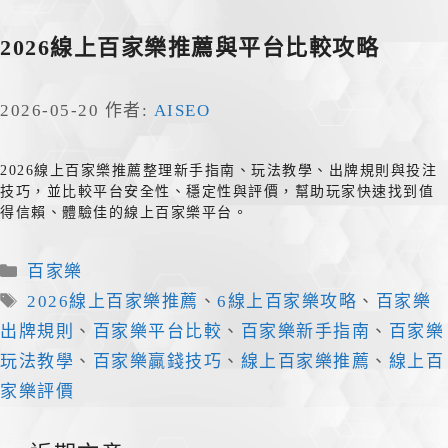
2026線上百家樂推薦與平台比較攻略
2026-05-20
作者:
AISEO
2026線上百家樂推薦整理新手指南、玩法教學、出牌規則與投注
技巧，並比較平台安全性、穩定性與評價，幫助玩家快速找到值
得信賴、體驗佳的線上百家樂平台。
分
百家樂
類
標
2026線上百家樂推薦
、
6線上百家樂攻略
、
百家樂
籤
出牌規則
、
百家樂平台比較
、
百家樂新手指南
、
百家樂
玩法教學
、
百家樂贏錢技巧
、
線上百家樂推薦
、
線上百
家樂評價