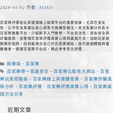
2026-05-02
作者:
AISEO
百家樂評價是玩家選擇線上娛樂平台的重要依據，尤其在安全
性、公平性及真實玩家心得等方面備受關注。本文客觀分析各大
百家樂推薦平台，介紹新手入門教學、平台合法性、資金安全與
詐騙風險，並整理百家樂評價真實心得與贏錢方法，協助玩家避
開廣告陷阱，找到最適合自己的百家樂網站，提升遊戲體驗與獲
勝機會。選擇百家樂平台前，務必參考多方評價
分
娛樂城
、
百家樂
類
標
百家樂哪一家最安全
、
百家樂比較各大網站
、
百家
籤
樂玩家經驗談
、
百家樂線上與實體差異
、
百家樂詐騙風
險分析
、
百家樂評價
、
百家樂評價真實心得
、
百家樂贏
錢方法分享
近期文章