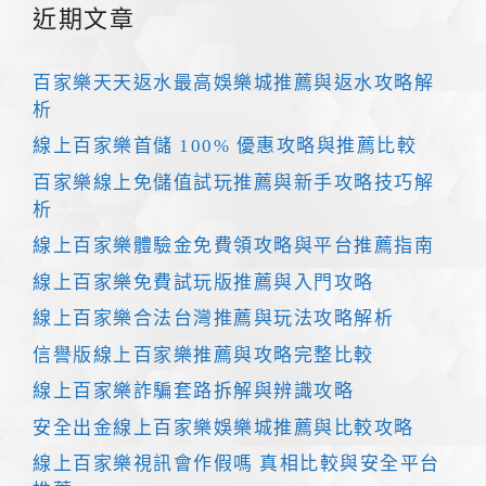
近期文章
百家樂天天返水最高娛樂城推薦與返水攻略解
析
線上百家樂首儲 100% 優惠攻略與推薦比較
百家樂線上免儲值試玩推薦與新手攻略技巧解
析
線上百家樂體驗金免費領攻略與平台推薦指南
線上百家樂免費試玩版推薦與入門攻略
線上百家樂合法台灣推薦與玩法攻略解析
信譽版線上百家樂推薦與攻略完整比較
線上百家樂詐騙套路拆解與辨識攻略
安全出金線上百家樂娛樂城推薦與比較攻略
線上百家樂視訊會作假嗎 真相比較與安全平台