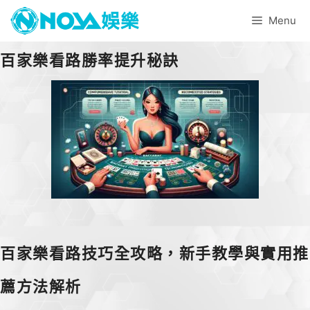
跳
Menu
至
主
百家樂看路勝率提升秘訣
要
內
容
百家樂看路技巧全攻略，新手教學與實用推
薦方法解析