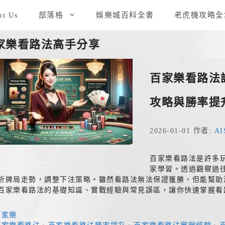
ut Us
部落格
娛樂城百科全書
老虎機攻略全
家樂看路法高手分享
百家樂看路法
攻略與勝率提
2026-01-01
作者:
AI
百家樂看路法是許多
家學習。透過觀察過
析牌局走勢，調整下注策略。雖然看路法無法保證獲勝，但能幫助
百家樂看路法的基礎知識、實戰經驗與常見誤區，讓你快速掌握看
分
百家樂