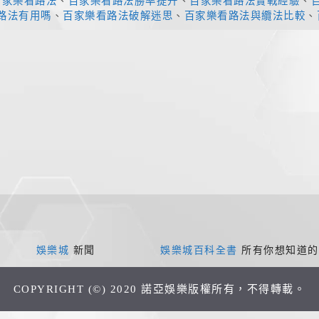
類
標
百家樂看路法
、
百家樂看路法勝率提升
、
百家樂看路法實戰經驗
、
籤
路法有用嗎
、
百家樂看路法破解迷思
、
百家樂看路法與纜法比較
、
娛樂城
新聞
娛樂城百科全書
所有你想知道的
COPYRIGHT (©) 2020 諾亞娛樂版權所有，不得轉載。