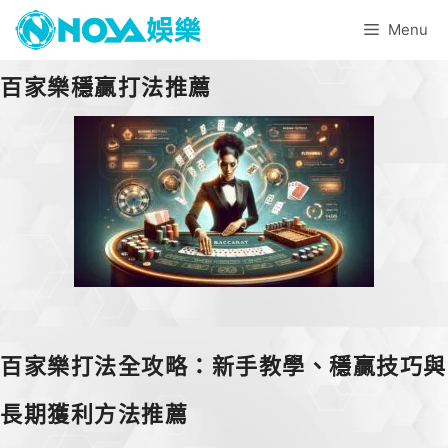
跳
Menu
至
主
百家樂穩贏打法推薦
要
內
容
百家樂打法全攻略：新手教學、穩贏技巧與
長期獲利方法推薦