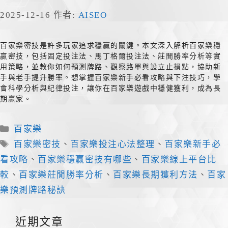
2025-12-16
作者:
AISEO
百家樂密技是許多玩家追求穩贏的關鍵。本文深入解析百家樂穩
贏密技，包括固定投注法、馬丁格爾投注法、莊閒勝率分析等實
用策略，並教你如何預測牌路、觀察路單與設立止損點，協助新
手與老手提升勝率。想掌握百家樂新手必看攻略與下注技巧，學
會科學分析與紀律投注，讓你在百家樂遊戲中穩健獲利，成為長
期贏家。
分
百家樂
類
標
百家樂密技
、
百家樂投注心法整理
、
百家樂新手必
籤
看攻略
、
百家樂穩贏密技有哪些
、
百家樂線上平台比
較
、
百家樂莊閒勝率分析
、
百家樂長期獲利方法
、
百家
樂預測牌路秘訣
近期文章