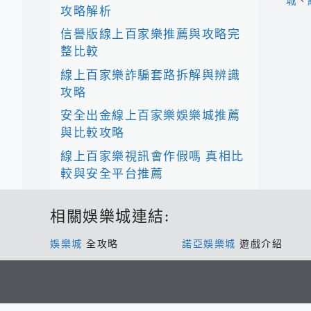
城
、
攻略解析
信譽版線上百家樂推薦與攻略完
整比較
線上百家樂詐騙套路拆解與辨識
攻略
安全出金線上百家樂娛樂城推薦
與比較攻略
線上百家樂視訊會作假嗎 真相比
較與安全平台推薦
相關娛樂城連結:
娛樂城
全攻略
諾亞娛樂城
遊戲介紹