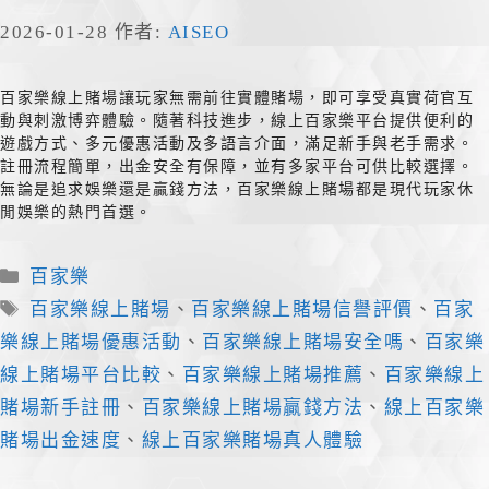
2026-01-28
作者:
AISEO
百家樂線上賭場讓玩家無需前往實體賭場，即可享受真實荷官互
動與刺激博弈體驗。隨著科技進步，線上百家樂平台提供便利的
遊戲方式、多元優惠活動及多語言介面，滿足新手與老手需求。
註冊流程簡單，出金安全有保障，並有多家平台可供比較選擇。
無論是追求娛樂還是贏錢方法，百家樂線上賭場都是現代玩家休
閒娛樂的熱門首選。
分
百家樂
類
標
百家樂線上賭場
、
百家樂線上賭場信譽評價
、
百家
籤
樂線上賭場優惠活動
、
百家樂線上賭場安全嗎
、
百家樂
線上賭場平台比較
、
百家樂線上賭場推薦
、
百家樂線上
賭場新手註冊
、
百家樂線上賭場贏錢方法
、
線上百家樂
賭場出金速度
、
線上百家樂賭場真人體驗