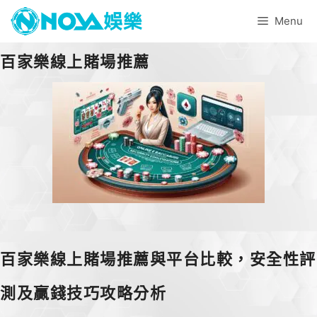
跳
Menu
至
主
百家樂線上賭場推薦
要
內
容
百家樂線上賭場推薦與平台比較，安全性評
測及贏錢技巧攻略分析