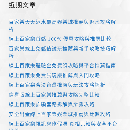
近期文章
百家樂天天返水最高娛樂城推薦與返水攻略解
析
線上百家樂首儲 100% 優惠攻略與推薦比較
百家樂線上免儲值試玩推薦與新手攻略技巧解
析
線上百家樂體驗金免費領攻略與平台推薦指南
線上百家樂免費試玩版推薦與入門攻略
線上百家樂合法台灣推薦與玩法攻略解析
信譽版線上百家樂推薦與攻略完整比較
線上百家樂詐騙套路拆解與辨識攻略
安全出金線上百家樂娛樂城推薦與比較攻略
線上百家樂視訊會作假嗎 真相比較與安全平台