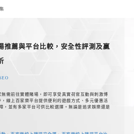
集
場推薦與平台比較，安全性評測及贏
析
SEO
家無需前往實體賭場，即可享受真實荷官互動與刺激博
步，線上百家樂平台提供便利的遊戲方式、多元優惠活
障，並有多家平台可供比較選擇。無論是追求娛樂還是