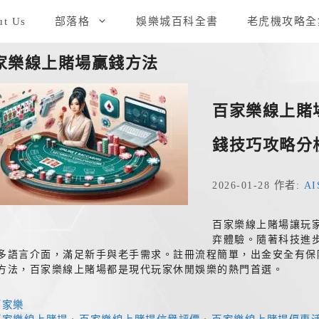
ut Us
部落格
娛樂城百科全書
老虎機攻略全
家樂線上賭場贏錢方法
百家樂線上賭
錢技巧攻略分
2026-01-28
作者:
AI
百家樂線上賭場讓玩
弈體驗。隨著科技進
多語言介面，滿足新手與老手需求。註冊流程簡單，出金安全有保
方法，百家樂線上賭場都是現代玩家休閒娛樂的熱門首選。
分
百家樂