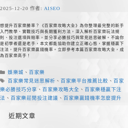
2025-12-20
作者:
AISEO
想提升百家樂勝率？《百家樂攻略大全》為你整理最完整的新手
入門教學、實戰技巧與長期獲利方法，深入解析百家樂玩法規
則、投注選項與賠率，並分享必勝技巧與常見迷思破解。不論你
是初學者還是老手，本文都能協助你建立正確心態，掌握穩贏下
注法，提升百家樂贏錢機率。立即參考本篇百家樂攻略大全，成
為百家樂高手！
分
娛樂城
、
百家樂
類
標
百家樂常見迷思解析
、
百家樂平台推薦比較
、
百家
籤
樂必勝技巧分享
、
百家樂攻略大全
、
百家樂穩贏下注
法
、
百家樂莊閒投注建議
、
百家樂贏錢機率怎麼提升
近期文章