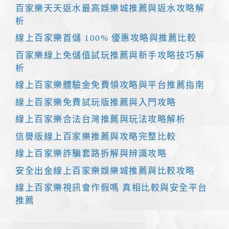
百家樂天天返水最高娛樂城推薦與返水攻略解
析
線上百家樂首儲 100% 優惠攻略與推薦比較
百家樂線上免儲值試玩推薦與新手攻略技巧解
析
線上百家樂體驗金免費領攻略與平台推薦指南
線上百家樂免費試玩版推薦與入門攻略
線上百家樂合法台灣推薦與玩法攻略解析
信譽版線上百家樂推薦與攻略完整比較
線上百家樂詐騙套路拆解與辨識攻略
安全出金線上百家樂娛樂城推薦與比較攻略
線上百家樂視訊會作假嗎 真相比較與安全平台
推薦