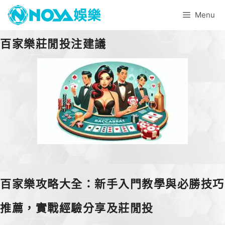
跳
Menu
至
主
百家樂莊閒投注建議
要
內
容
百家樂攻略大全：新手入門教學與必勝技巧
推薦，實戰經驗分享及莊閒投