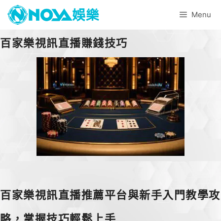
跳
Menu
至
主
百家樂視訊直播賺錢技巧
要
內
容
百家樂視訊直播推薦平台與新手入門教學攻
略，掌握技巧輕鬆上手