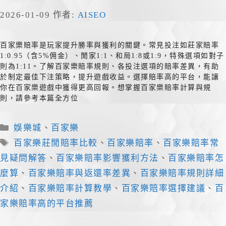
2026-01-09
作者:
AISEO
百家樂賠率是玩家提升勝率與獲利的關鍵。常見投注如莊家賠率
1:0.95（含5%佣金）、閒家1:1、和局1:8或1:9，特殊選項如對子
則為1:11。了解百家樂賠率規則、各投注選項的賠率差異，有助
於制定最佳下注策略，提升遊戲收益。選擇賠率高的平台，能讓
你在百家樂遊戲中獲得更高回報。想掌握百家樂賠率計算與規
則，請參考本篇全方位
分
娛樂城
、
百家樂
類
標
百家樂莊閒賠率比較
、
百家樂賠率
、
百家樂賠率常
籤
見疑問解答
、
百家樂賠率影響獲利方法
、
百家樂賠率怎
麼算
、
百家樂賠率與返還率差異
、
百家樂賠率規則詳細
介紹
、
百家樂賠率計算教學
、
百家樂賠率選擇建議
、
百
家樂賠率高的平台推薦