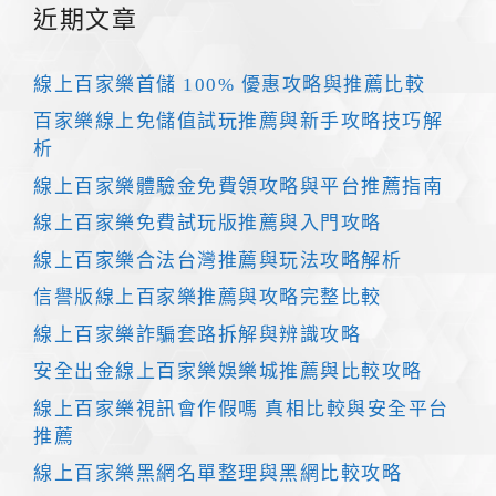
近期文章
線上百家樂首儲 100% 優惠攻略與推薦比較
百家樂線上免儲值試玩推薦與新手攻略技巧解
析
線上百家樂體驗金免費領攻略與平台推薦指南
線上百家樂免費試玩版推薦與入門攻略
線上百家樂合法台灣推薦與玩法攻略解析
信譽版線上百家樂推薦與攻略完整比較
線上百家樂詐騙套路拆解與辨識攻略
安全出金線上百家樂娛樂城推薦與比較攻略
線上百家樂視訊會作假嗎 真相比較與安全平台
推薦
線上百家樂黑網名單整理與黑網比較攻略