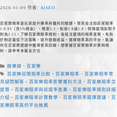
2026-01-09
作者:
AISEO
百家樂賠率是玩家提升勝率與獲利的關鍵。常見投注如莊家賠率
1:0.95（含5%佣金）、閒家1:1、和局1:8或1:9，特殊選項如對子
則為1:11。了解百家樂賠率規則、各投注選項的賠率差異，有助
於制定最佳下注策略，提升遊戲收益。選擇賠率高的平台，能讓
你在百家樂遊戲中獲得更高回報。想掌握百家樂賠率計算與規
則，請參考本篇全方位
分
娛樂城
、
百家樂
類
標
百家樂莊閒賠率比較
、
百家樂賠率
、
百家樂賠率常
籤
見疑問解答
、
百家樂賠率影響獲利方法
、
百家樂賠率怎
麼算
、
百家樂賠率與返還率差異
、
百家樂賠率規則詳細
介紹
、
百家樂賠率計算教學
、
百家樂賠率選擇建議
、
百
家樂賠率高的平台推薦