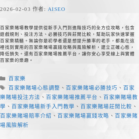
2026-02-03
作者:
AISEO
百家樂賭場教學提供從新手入門到進階技巧的全方位攻略，包含
遊戲規則、投注方法、必勝技巧與莊閒比較，幫助玩家快速掌握
百家樂精髓。無論你是初學者還是想提升勝率的老手，都能在這
裡找到實用的百家樂賭場贏錢攻略與風險解析，建立正確心態，
降低損失。還有百家樂賭場推薦平台，讓你安心享受線上與實體
百家樂的樂趣。
分
百家樂
類
標
百家樂賭場心態調整
、
百家樂賭場必勝技巧
、
百家
籤
樂賭場投注方法
、
百家樂賭場推薦平台
、
百家樂賭場教
學
、
百家樂賭場新手入門教學
、
百家樂賭場莊閒比較
、
百家樂賭場賠率介紹
、
百家樂賭場贏錢攻略
、
百家樂賭
場風險解析