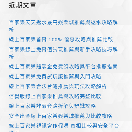
近期文章
百家樂天天返水最高娛樂城推薦與返水攻略解
析
線上百家樂首儲 100% 優惠攻略與推薦比較
百家樂線上免儲值試玩推薦與新手攻略技巧解
析
線上百家樂體驗金免費領攻略與平台推薦指南
線上百家樂免費試玩版推薦與入門攻略
線上百家樂合法台灣推薦與玩法攻略解析
信譽版線上百家樂推薦與攻略完整比較
線上百家樂詐騙套路拆解與辨識攻略
安全出金線上百家樂娛樂城推薦與比較攻略
線上百家樂視訊會作假嗎 真相比較與安全平台