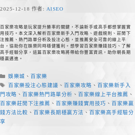
2025-12-18
作者:
AISEO
百家樂攻略是玩家提升勝率的關鍵，不論新手或高手都想掌握實
用技巧。本文深入解析百家樂新手入門攻略、遊戲規則、莊閒下
注推薦、熱門路單分析及投注心態，並推薦安全可靠的線上平
台，協助你在娛樂同時穩健獲利。想學習百家樂賺錢技巧、了解
高手經驗分享，這篇百家樂攻略將帶給你豐富資訊，助你朝長期
穩贏邁進。
分
娛樂城
、
百家樂
類
標
百家樂投注心態建議
、
百家樂攻略
、
百家樂新手入
籤
門攻略
、
百家樂熱門路單分析
、
百家樂線上平台推薦
、
百家樂莊閒下注推薦
、
百家樂賺錢實用技巧
、
百家樂贏
錢方法比較
、
百家樂長期穩贏方法
、
百家樂高手經驗分
享