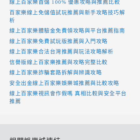
線上百家樂首儲 100% 優惠攻略與推薦比較
百家樂線上免儲值試玩推薦與新手攻略技巧解
析
線上百家樂體驗金免費領攻略與平台推薦指南
線上百家樂免費試玩版推薦與入門攻略
線上百家樂合法台灣推薦與玩法攻略解析
信譽版線上百家樂推薦與攻略完整比較
線上百家樂詐騙套路拆解與辨識攻略
安全出金線上百家樂娛樂城推薦與比較攻略
線上百家樂視訊會作假嗎 真相比較與安全平台
推薦